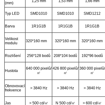
1,25 mm
1,53 mm
1,66 mm
(mm)
Typ LED
SMD1010
SMD1010
SMD1212
Barva
1R1G1B
1R1G1B
1R1G1B
Velikost
320*160 mm
320*160 mm
320*160 mm
modulu
Rozlišení
256*128 bodů
208*104 bodů
192*96 bodů
640 000 pixelů/
426 800 pixelů/
360 000 pixelů/
Hustota
㎡
㎡
㎡
Obnovovací
> 3840 Hz
> 3840 Hz
> 3840 Hz
frekvence
Jas
> 500 cd/㎡
N 500 cd/㎡
> 600 cd/㎡