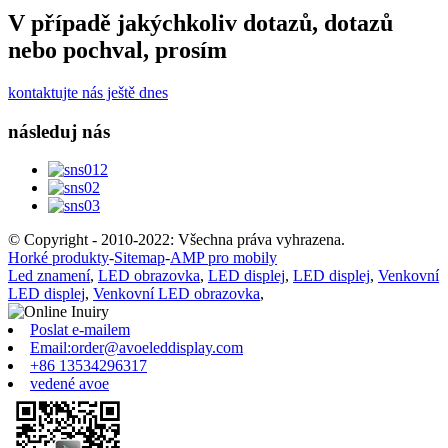
V případě jakýchkoliv dotazů, dotazů
nebo pochval, prosím
kontaktujte nás ještě dnes
následuj nás
© Copyright - 2010-2022: Všechna práva vyhrazena.
Horké produkty
-
Sitemap
-
AMP pro mobily
Led znamení
,
LED obrazovka
,
LED displej
,
LED displej
,
Venkovní
LED displej
,
Venkovní LED obrazovka
,
Poslat e-mailem
Email:order@avoeleddisplay.com
+86 13534296317
vedené avoe