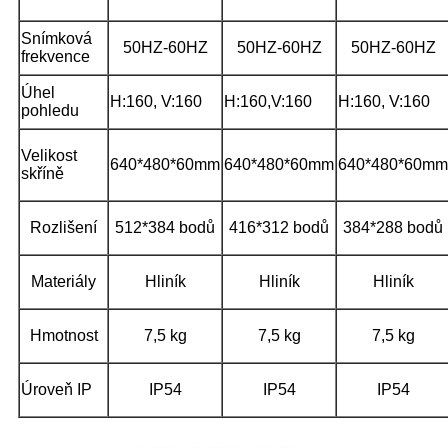
Snímková
50HZ-60HZ
50HZ-60HZ
50HZ-60HZ
frekvence
Úhel
H:160, V:160
H:160,V:160
H:160, V:160
pohledu
Velikost
640*480*60mm
640*480*60mm
640*480*60mm
skříně
Rozlišení
512*384 bodů
416*312 bodů
384*288 bodů
Materiály
Hliník
Hliník
Hliník
Hmotnost
7,5 kg
7,5 kg
7,5 kg
Úroveň IP
IP54
IP54
IP54