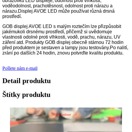
obrazovku LED displeje, odolnost proti vlhkosti,
voděodolnost, prachotěsnost, odolnost proti nárazu a
nárazu.Displej AVOE LED může používat různá drsná
prostředí.
GOB displej AVOE LED s malým roztečím lze přizpůsobit
jakémukoli drsnému prostředí, přičemž si uvědomuje
vlastnosti odolné proti vlhkosti, vodě, prachu, nárazu, UV
záření atd. Produkty GOB displej obecně stárnou 72 hodin
před produktem je sestaven a lampy jsou testovány.Po nalití,
zrání po dalších 24 hodin, znovu potvrďte kvalitu produktu.
Pošlete nám e-mail
Detail produktu
Štítky produktu