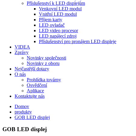
Příslušenství k LED displejům
Venkovní LED modul
Vnitřní LED modul
Příjem karty
LED ovladač
LED video procesor
LED napájecí zdroj
Příslušenství pro pronájem LED displeje
VIDEA
Zprávy
Novinky společnosti
Novinky z oboru
Nejčastější dotazy
O nás
Prohlídka továrny
Osvědčení
Aplikace
Kontaktujte nás
Domov
produkty
GOB LED displej
GOB LED displej