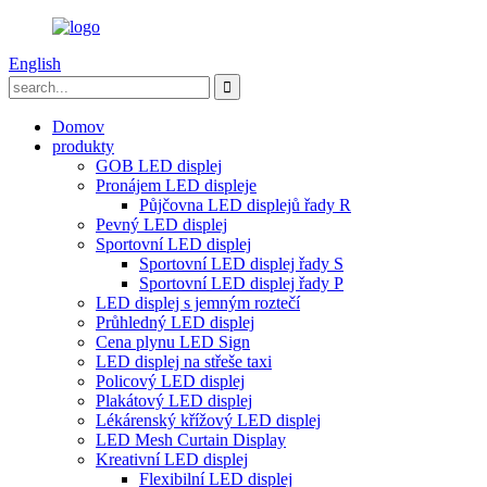
English
Domov
produkty
GOB LED displej
Pronájem LED displeje
Půjčovna LED displejů řady R
Pevný LED displej
Sportovní LED displej
Sportovní LED displej řady S
Sportovní LED displej řady P
LED displej s jemným roztečí
Průhledný LED displej
Cena plynu LED Sign
LED displej na střeše taxi
Policový LED displej
Plakátový LED displej
Lékárenský křížový LED displej
LED Mesh Curtain Display
Kreativní LED displej
Flexibilní LED displej