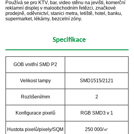
Používá se pro KTV, bar, video stěnu na jevišti, komerční
reklamní displej v maloobchodním řetězci, značkové
prodejně, oděvnictví, stanici metra, letiště, hotel, banku,
supermarket, lékárny, bezcelní zóny.
Specifikace
GOB vnitřní SMD P2
Velikost lampy
SMD1515/2121
Rozlišení/mm
2
Konfigurace pixelů
RGB SMD3 v 1
Hustota pixelů/pixely/SQM
250 000/㎡